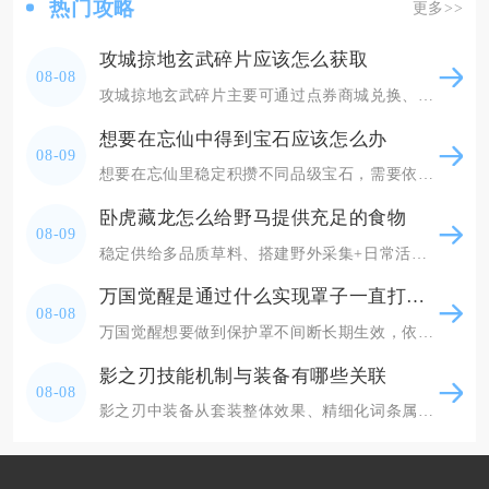
热门攻略
更多>>
攻城掠地玄武碎片应该怎么获取
08-08
攻城掠地玄武碎片主要可通过点券商城兑换、武斗会积分兑换、限时主题活动产出以及部分跨服玩法奖
想要在忘仙中得到宝石应该怎么办
08-09
想要在忘仙里稳定积攒不同品级宝石，需要依靠日常固定玩法打底、副本限时活动产出高阶宝石、碎片
卧虎藏龙怎么给野马提供充足的食物
08-09
稳定供给多品质草料、搭建野外采集+日常活动+市场交易三重获取渠道，搭配马厩自动喂养循环，就
万国觉醒是通过什么实现罩子一直打开的
08-08
万国觉醒想要做到保护罩不间断长期生效，依靠长短护盾道具无缝续接、规避战争状态、搭配联盟加成
影之刃技能机制与装备有哪些关联
08-08
影之刃中装备从套装整体效果、精细化词条属性、刻印赋能三个维度深度绑定技能的释放逻辑、资源消