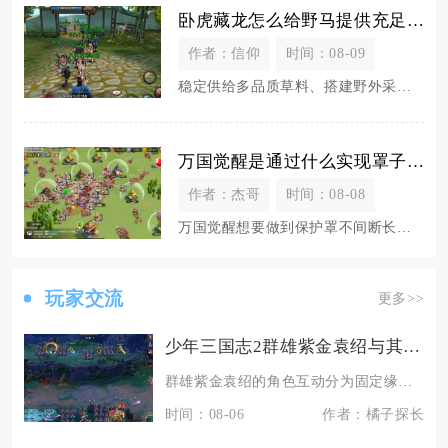
卧虎藏龙怎么给野马提供充足的食物
作者：信仰
时间：08-09
稳定供给多品质草料、搭建野外采集+日常活动+市场交易三重获取渠道，搭配马厩自动喂养循环，就
万国觉醒是通过什么实现罩子一直打开的
作者：杰哥
时间：08-08
万国觉醒想要做到保护罩不间断长期生效，依靠长短护盾道具无缝续接、规避战争状态、搭配联盟加成
玩家交流
更多>>
少年三国志2群雄紫金袁绍与其他角色有什么互动
群雄紫金袁绍的角色互动分为固定缘分羁绊、阵容技能联动、合击兵符绑定三类，核心互动对象集中在
时间：08-06
作者：橘子探长