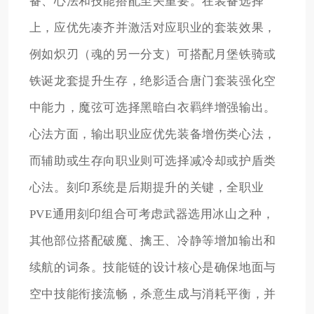
备、心法和技能搭配至关重要。在装备选择
上，应优先凑齐并激活对应职业的套装效果，
例如炽刃（魂的另一分支）可搭配月堡铁骑或
铁诞龙套提升生存，绝影适合唐门套装强化空
中能力，魔弦可选择黑暗白衣羁绊增强输出。
心法方面，输出职业应优先装备增伤类心法，
而辅助或生存向职业则可选择减冷却或护盾类
心法。刻印系统是后期提升的关键，全职业
PVE通用刻印组合可考虑武器选用冰山之种，
其他部位搭配破魔、擒王、冷静等增加输出和
续航的词条。技能链的设计核心是确保地面与
空中技能衔接流畅，杀意生成与消耗平衡，并