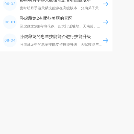
06-02
秦时明月手游天赋技能存在高级版本，分为弟子天赋技能高阶形态与机关兽高阶天赋技能两类，高阶版
卧虎藏龙2有哪些美丽的景区
06-01
卧虎藏龙2拥有桃花谷、四大门派驻地、天南岭、昆仑山、古楼兰、皇城六大风格迥异的绝美景区，全
卧虎藏龙的忠羊技能能否进行技能升级
08-04
卧虎藏龙中的忠羊技能支持技能升级，天赋技能与后天学习的普通技能均能提升等级，不存在技能无法