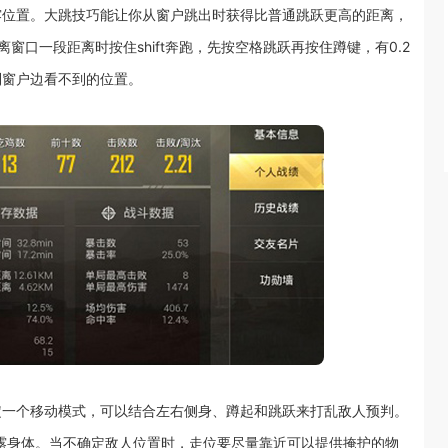
露位置。大跳技巧能让你从窗户跳出时获得比普通跳跃更高的距离，
口一段距离时按住shift奔跑，先按空格跳跃再按住蹲键，有0.2
到窗户边看不到的位置。
定一个移动模式，可以结合左右侧身、蹲起和跳跃来打乱敌人预判。
露身体。当不确定敌人位置时，走位要尽量靠近可以提供掩护的物