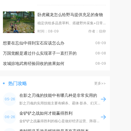
卧虎藏龙怎么给野马提供充足的食物
稳定供给多品质草料、搭建野外采集+日常活动+市场交易三重获取渠道，搭配马厩自动喂养循环，就
时间：08-09
作者：信仰
想要在忘仙中得到宝石应该怎么办
08-09
万国觉醒是通过什么实现罩子一直打开的
08-08
攻城掠地武将经验回收的效果如何
08-09
热门攻略
更多>>
在影之刃魂的技能中有哪几种是非常实用的
05-26
影之刃魂的实用技能主要有瞬杀、霸体·影杀、幻灭、夜色、巨刃波和火龙卷，这些技能覆盖突进、保
金铲铲之战如何才能赢得胜利
06-26
金铲铲之战赢得胜利的核心是做好经济运营、阵容构建、装备分配与后期博弈，全程灵活应变，活到最
秦时明月手游天赋技能是否有高级版本