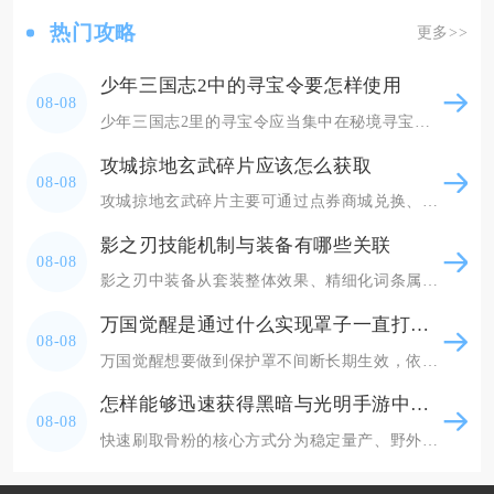
热门攻略
更多>>
少年三国志2中的寻宝令要怎样使用
08-08
少年三国志2里的寻宝令应当集中在秘境寻宝中批量五次连抽使用，优先凑够每日60次寻宝档位领取
攻城掠地玄武碎片应该怎么获取
08-08
攻城掠地玄武碎片主要可通过点券商城兑换、武斗会积分兑换、限时主题活动产出以及部分跨服玩法奖
影之刃技能机制与装备有哪些关联
08-08
影之刃中装备从套装整体效果、精细化词条属性、刻印赋能三个维度深度绑定技能的释放逻辑、资源消
万国觉醒是通过什么实现罩子一直打开的
08-08
万国觉醒想要做到保护罩不间断长期生效，依靠长短护盾道具无缝续接、规避战争状态、搭配联盟加成
怎样能够迅速获得黑暗与光明手游中的骨粉
08-08
快速刷取骨粉的核心方式分为稳定量产、野外速刷、地图骨冢循环采集三类，搭配研磨器批量分解骨头