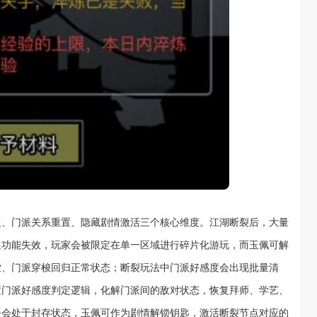
复、门派关系重置、隐藏剧情激活三个核心维度。江湖断裂后，大量
通功能失效，玩家会被限定在单一区域进行碎片化游玩，而玉佩可解
索、门派穿梭回归正常状态；断裂玩法中门派好感度会出现批量清
置门派好感度判定逻辑，化解门派间的敌对状态，恢复拜师、学艺、
务会处于封存状态，玉佩可作为剧情解锁钥匙，激活断裂节点对应的