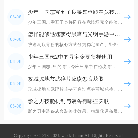
少年三国志零五子良将阵容能在竞技场中取得好成绩吗
08-08
少年三国志零五子良将阵容在竞技场完全能够稳定打出顶尖成绩，成型后属于竞技场万金油体系，既能
怎样能够迅速获得黑暗与光明手游中的骨粉
08-08
快速刷取骨粉的核心方式分为稳定量产、野外速刷、地图骨冢循环采集三类，搭配研磨器批量分解骨头
少年三国志2中的寻宝令要怎样使用
08-08
少年三国志2里的寻宝令应当集中在秘境寻宝中批量五次连抽使用，优先凑够每日60次寻宝档位领取
攻城掠地玄武碎片应该怎么获取
08-08
攻城掠地玄武碎片主要可通过点券商城兑换、武斗会积分兑换、限时主题活动产出以及部分跨服玩法奖
影之刃技能机制与装备有哪些关联
08-08
影之刃中装备从套装整体效果、精细化词条属性、刻印赋能三个维度深度绑定技能的释放逻辑、资源消
Copyright © 2018-2026 wfhksl.com All Rights Reserved.