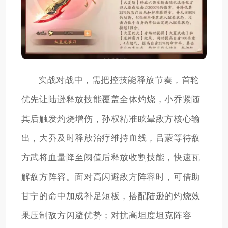
实战对战中，需把控技能释放节奏，首轮
优先让陆逊释放技能覆盖全体灼烧，小乔紧随
其后触发灼烧增伤，孙权精准眩晕敌方核心输
出，大乔及时释放治疗维持血线，吕蒙等待敌
方武将血量降至阈值后释放收割技能，快速瓦
解敌方阵容。面对高闪避敌方阵容时，可借助
甘宁的命中加成补足短板，搭配陆逊的灼烧效
果压制敌方闪避优势；对抗高坦度坦克阵容