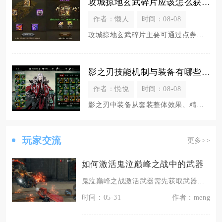
攻城掠地玄武碎片应该怎么获取
作者：懒人
时间：08-08
攻城掠地玄武碎片主要可通过点券商城兑换、武斗会积分兑换、限时主题活动产出以及部分跨服玩法奖
影之刃技能机制与装备有哪些关联
作者：悦悦
时间：08-08
影之刃中装备从套装整体效果、精细化词条属性、刻印赋能三个维度深度绑定技能的释放逻辑、资源消
玩家交流
更多>>
如何激活鬼泣巅峰之战中的武器
鬼泣巅峰之战激活武器需先获取武器，再完成装备解锁、技能激活与养成强化，核心路径为获取武器、
时间：05-31
作者：meng