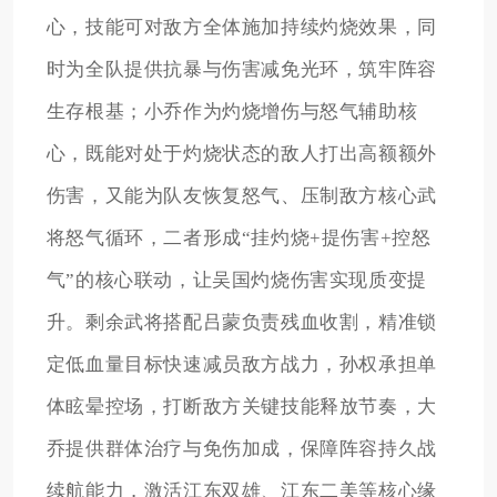
心，技能可对敌方全体施加持续灼烧效果，同
时为全队提供抗暴与伤害减免光环，筑牢阵容
生存根基；小乔作为灼烧增伤与怒气辅助核
心，既能对处于灼烧状态的敌人打出高额额外
伤害，又能为队友恢复怒气、压制敌方核心武
将怒气循环，二者形成“挂灼烧+提伤害+控怒
气”的核心联动，让吴国灼烧伤害实现质变提
升。剩余武将搭配吕蒙负责残血收割，精准锁
定低血量目标快速减员敌方战力，孙权承担单
体眩晕控场，打断敌方关键技能释放节奏，大
乔提供群体治疗与免伤加成，保障阵容持久战
续航能力，激活江东双雄、江东二美等核心缘