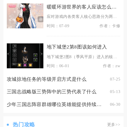
暖暖环游世界的客人应该怎么应对
应对游戏内各类客人核心思路分为两类，关卡剧情挑剔客人依靠抓取对话关键词匹配对应风格服饰拿高
时间：07-09
作者：卡修
地下城堡2第8图该如何进入
地下城堡2图8（季风平原）进入的核心是通关图1-7主线、拿到白银钥匙、完成罗拉娜剧情、打通
时间：06-01
作者：zw
攻城掠地任务的等级开启方式是什么
07-25
三国志战略版三势阵中的三势代表了什么
05-13
少年三国志阵容群雄哪位英雄能提供持续输出支持
06-30
热门攻略
更多>>