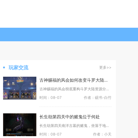
玩家交流
更多>>
古神赐福的风会如何改变斗罗大陆的格局
古神赐福的风会彻底重构斗罗大陆资源分配、宗门对战与阵容梯度三层核心格局，敏攻系武魂全面崛起
时间：08-07
作者：砚书-白竹
长生劫第四关中的赌鬼位于何处
长生劫第四关南洋古墓的赌鬼，坐落于地图左上方、刚进入墓室主线通道后的聚宝盆专属隔间内，紧邻
时间：08-07
作者：小天