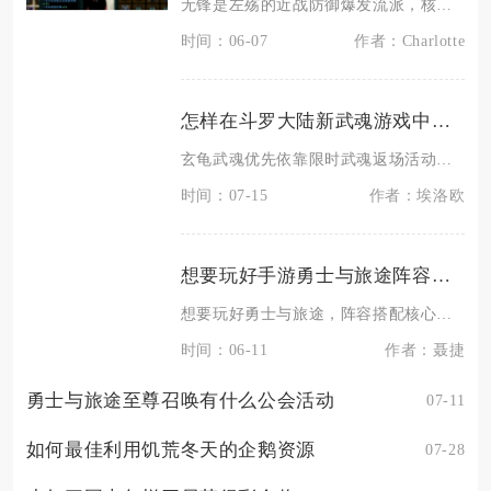
无锋是左殇的近战防御爆发流派，核心优势在于拥有游戏里稀缺的防御无敌机制，技能多为空地兼容形
时间：06-07
作者：Charlotte
怎样在斗罗大陆新武魂游戏中获取玄龟
玄龟武魂优先依靠限时武魂返场活动直购与武魂转换卡完成稳定获取，碎片积攒与抽奖仅作为补充手段
时间：07-15
作者：埃洛欧
想要玩好手游勇士与旅途阵容应该如何搭配
想要玩好勇士与旅途，阵容搭配核心是优先组建“1输出+1坦克+1治疗”的均衡国家队，再按玩法
时间：06-11
作者：聂捷
勇士与旅途至尊召唤有什么公会活动
07-11
如何最佳利用饥荒冬天的企鹅资源
07-28