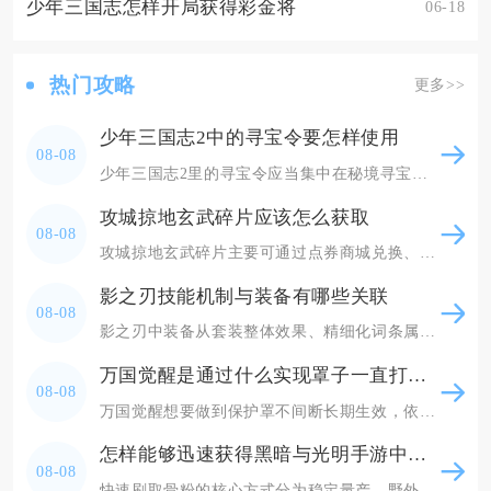
少年三国志怎样开局获得彩金将
06-18
热门攻略
更多>>
少年三国志2中的寻宝令要怎样使用
08-08
少年三国志2里的寻宝令应当集中在秘境寻宝中批量五次连抽使用，优先凑够每日60次寻宝档位领取
攻城掠地玄武碎片应该怎么获取
08-08
攻城掠地玄武碎片主要可通过点券商城兑换、武斗会积分兑换、限时主题活动产出以及部分跨服玩法奖
影之刃技能机制与装备有哪些关联
08-08
影之刃中装备从套装整体效果、精细化词条属性、刻印赋能三个维度深度绑定技能的释放逻辑、资源消
万国觉醒是通过什么实现罩子一直打开的
08-08
万国觉醒想要做到保护罩不间断长期生效，依靠长短护盾道具无缝续接、规避战争状态、搭配联盟加成
怎样能够迅速获得黑暗与光明手游中的骨粉
08-08
快速刷取骨粉的核心方式分为稳定量产、野外速刷、地图骨冢循环采集三类，搭配研磨器批量分解骨头