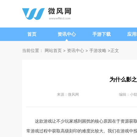
首页
资讯中心
手游下载
应用
当前位置：
网站首页
>
资讯中心
>
手游攻略
>正文
为什么影之
来源：
微风网
编辑：
小
这款游戏让不少玩家感到困扰的核心原因在于资源获
常游戏过程中获取高级刻印的难度比较大。我们在游戏中