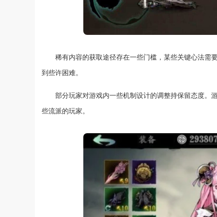
稀有内容的获取途径存在一些门槛，某些关键心法需
到些许困难。
部分玩家对游戏内一些机制设计的调整持保留态度。
些流派的玩家。