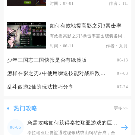
时间：07-01
作者：TL
如何有效地提高影之刃3暴击率
有效提高影之刃3暴击率需围绕装备词条、心法搭配、套装效果、刻印铸魂与华服增益五大核心，遵循
时间：06-11
作者：九月
少年三国志三国快报是否有纸质版
06-13
怎样在影之刃2中使用瞬返技能对战胜敌人帮助最大
07-03
乱斗西游2仙阶玩法技巧分享
07-24
热门攻略
更多>>
急需攻略如何获得泰拉瑞亚游戏的巨兽鲨
08-06
泰拉瑞亚巨兽鲨通过秘银砧或山铜砧合成，合成材料包含迷你鲨1把、非法枪械部件1件、鲨鱼鳍5片