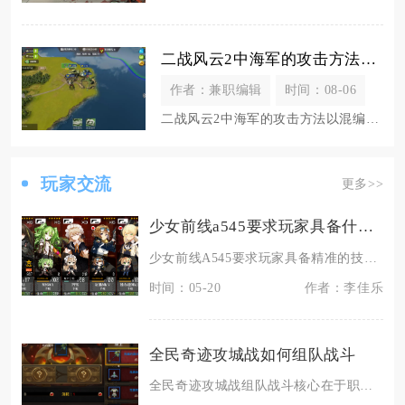
二战风云2中海军的攻击方法是什么
作者：兼职编辑
时间：08-06
二战风云2中海军的攻击方法以混编舰队协同作战为核心，结合舰种特性、战术走位、技能释放与海空
玩家交流
更多>>
少女前线a545要求玩家具备什么特点
少女前线A545要求玩家具备精准的技能把控能力、灵活的配队思维、优秀的战局判断力以及细致的
时间：05-20
作者：李佳乐
全民奇迹攻城战如何组队战斗
全民奇迹攻城战组队战斗核心在于职业合理搭配、明确分工与协同推进，采用3剑士+2法师+2弓箭